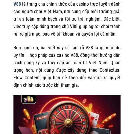
V88
là trang chủ chính thức của casino trực tuyến dành
cho người chơi Việt Nam, nơi cung cấp môi trường giải
trí an toàn, minh bạch và tối ưu trải nghiệm. Đặc biệt,
việc truy cập đúng trang chủ V88 giúp người chơi tránh
rủi ro giả mạo, bảo vệ tài khoản và quyền lợi cá nhân.
Bên cạnh đó, bài viết này sẽ làm rõ V88 là gì, mức độ
uy tín – hợp pháp của casino V88, đồng thời hướng dẫn
cách đăng ký và truy cập an toàn từ Việt Nam. Quan
trọng hơn, nội dung được xây dựng theo Contextual
Flow Content, giúp bạn dễ theo dõi và đưa ra quyết
định chính xác trước khi tham gia.