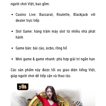
người chơi Việt, bao gồm:
Casino Live: Baccarat, Roulette, Blackjack với
dealer trực tiếp
Slot Game: hàng trăm máy slot từ nhiều nhà phát
hành
Game bàn: bài cào, sicbo, rồng hổ
Mini game & game nhanh: phù hợp giải trí ngắn hạn
Các sản phẩm này được tối ưu giao diện tiếng Việt,
giúp người chơi dễ tiếp cận và thao tác.