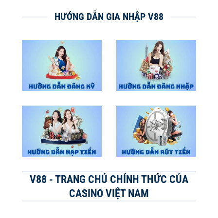
HƯỚNG DẪN GIA NHẬP V88
V88 - TRANG CHỦ CHÍNH THỨC CỦA
CASINO VIỆT NAM