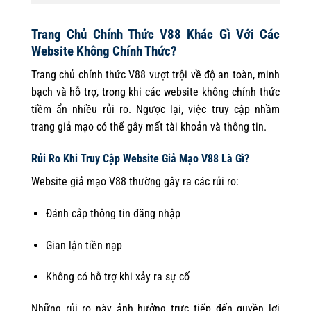
Trang Chủ Chính Thức V88 Khác Gì Với Các
Website Không Chính Thức?
Trang chủ chính thức V88 vượt trội về độ an toàn, minh
bạch và hỗ trợ, trong khi các website không chính thức
tiềm ẩn nhiều rủi ro. Ngược lại, việc truy cập nhầm
trang giả mạo có thể gây mất tài khoản và thông tin.
Rủi Ro Khi Truy Cập Website Giả Mạo V88 Là Gì?
Website giả mạo V88 thường gây ra các rủi ro:
Đánh cắp thông tin đăng nhập
Gian lận tiền nạp
Không có hỗ trợ khi xảy ra sự cố
Những rủi ro này ảnh hưởng trực tiếp đến quyền lợi