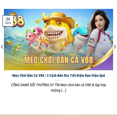
26
Th10
Mẹo Chơi Bắn Cá V88 | 3 Cách Bắn Ria Tiết Kiệm Đạn Hiệu Quả
CỔNG GAME ĐỔI THƯỞNG UY TÍN Mẹo chơi bắn cá V88 là tập hợp
những [...]