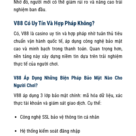
Nhờ đó, người mới có thể giảm rủi ro và nâng cao trải
nghiệm ban đầu.
V88 Có Uy Tín Và Hợp Pháp Không?
Có, V88 là casino uy tín và hợp pháp nhờ tuân thủ tiêu
chuẩn vận hành quốc tế, áp dụng công nghệ bảo mật
cao và minh bạch trong thanh toán. Quan trọng hơn,
nền tảng này xây dựng niềm tin dựa trên trải nghiệm
thực tế của người chơi.
V88 Áp Dụng Những Biện Pháp Bảo Mật Nào Cho
Người Chơi?
V88 áp dụng 3 lớp bảo mật chính: mã hóa dữ liệu, xác
thực tài khoản và giám sát giao dịch. Cụ thể:
Công nghệ SSL bảo vệ thông tin cá nhân
Hệ thống kiểm soát đăng nhập