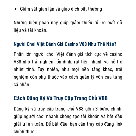
Giám sát gian lận và giao dịch bất thường
Những biện pháp này giúp giảm thiểu rủi ro mất dữ
liệu và tài khoản.
Người Chơi Việt Đánh Giá Casino V88 Như Thế Nào?
Phần lớn người chơi Việt đánh giá tích cực về casino
V88 nhờ trải nghiệm ổn định, rút tiền nhanh và hỗ trợ
nhiệt tình. Tuy nhiên, như mọi nền tảng khác, trải
nghiệm còn phụ thuộc vào cách quản lý vốn của từng
cá nhân.
Cách Đăng Ký Và Truy Cập Trang Chủ V88
Đăng ký và truy cập trang chủ V88 gồm 3 bước chính,
giúp người chơi nhanh chóng tạo tài khoản và bắt đầu
giải trí an toàn. Để bắt đầu, bạn cần truy cập đúng link
chính thức.