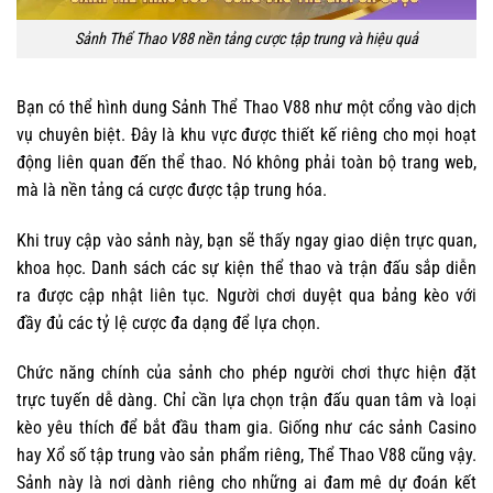
Sảnh Thể Thao V88 nền tảng cược tập trung và hiệu quả
Bạn có thể hình dung Sảnh Thể Thao V88 như một cổng vào dịch
vụ chuyên biệt. Đây là khu vực được thiết kế riêng cho mọi hoạt
động liên quan đến thể thao. Nó không phải toàn bộ trang web,
mà là nền tảng cá cược được tập trung hóa.
Khi truy cập vào sảnh này, bạn sẽ thấy ngay giao diện trực quan,
khoa học. Danh sách các sự kiện thể thao và trận đấu sắp diễn
ra được cập nhật liên tục. Người chơi duyệt qua bảng kèo với
đầy đủ các tỷ lệ cược đa dạng để lựa chọn.
Chức năng chính của sảnh cho phép người chơi thực hiện đặt
trực tuyến dễ dàng. Chỉ cần lựa chọn trận đấu quan tâm và loại
kèo yêu thích để bắt đầu tham gia. Giống như các sảnh Casino
hay Xổ số tập trung vào sản phẩm riêng, Thể Thao V88 cũng vậy.
Sảnh này là nơi dành riêng cho những ai đam mê dự đoán kết