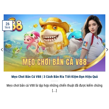
4
VIP
Tại
|
Miền
V88
Top
Bắc
3
Chuẩn
Phương
Nhất
Pháp
Hôm
26
Soi
Nay
Th10
Cầu
Chuẩn
Từ
V88
Mẹo Chơi Bắn Cá V88 | 3 Cách Bắn Ria Tiết Kiệm Đạn Hiệu Quả
Mẹo chơi bắn cá V88 là tập hợp những chiến thuật đã được kiểm chứng
[...]