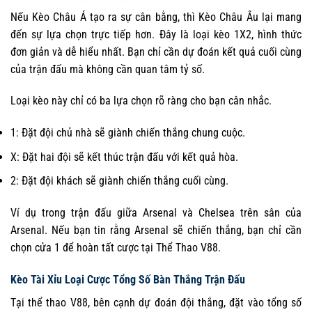
Nếu Kèo Châu Á tạo ra sự cân bằng, thì Kèo Châu Âu lại mang
đến sự lựa chọn trực tiếp hơn. Đây là loại kèo 1X2, hình thức
đơn giản và dễ hiểu nhất. Bạn chỉ cần dự đoán kết quả cuối cùng
của trận đấu mà không cần quan tâm tỷ số.
Loại kèo này chỉ có ba lựa chọn rõ ràng cho bạn cân nhắc.
1: Đặt đội chủ nhà sẽ giành chiến thắng chung cuộc.
X: Đặt hai đội sẽ kết thúc trận đấu với kết quả hòa.
2: Đặt đội khách sẽ giành chiến thắng cuối cùng.
Ví dụ trong trận đấu giữa Arsenal và Chelsea trên sân của
Arsenal. Nếu bạn tin rằng Arsenal sẽ chiến thắng, bạn chỉ cần
chọn cửa 1 để hoàn tất cược tại Thể Thao V88.
Kèo Tài Xỉu Loại Cược Tổng Số Bàn Thắng Trận Đấu
Tại thể thao V88, bên cạnh dự đoán đội thắng, đặt vào tổng số