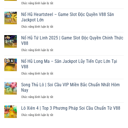
Đặt
Chức năng bình luận bị tắt
ở
–
2
Vòng
Làm
File
Quay
Nổ Hũ Heartsteel – Game Slot Độc Quyền V88 Săn
Chủ
APK
May
Từng
Jackpot Lớn
Và
Mắn
Viên
PC
Chức năng bình luận bị tắt
ở
V88
Đạn
Tại
Nổ
|
Theo
V88
Hũ
Nổ Hũ Tứ Linh 2025 | Game Slot Độc Quyền Chính Thức
Chơi
Cách
Heartsteel
Đơn
V88
Của
–
Giản
V88
Chức năng bình luận bị tắt
ở
Game
Chỉ
Nổ
Slot
Với
Hũ
Nổ Hũ Long Ma – Săn Jackpot Lũy Tiến Cực Lớn Tại
Độc
1
Tứ
Quyền
V88
Chạm
Linh
V88
Chức năng bình luận bị tắt
ở
2025
Săn
Nổ
|
Jackpot
Hũ
Song Thủ Lô | Soi Cầu VIP Miền Bắc Chuẩn Nhất Hôm
Game
Lớn
Long
Slot
Nay
Ma
Độc
Chức năng bình luận bị tắt
ở
–
Quyền
Song
Săn
Chính
Thủ
Lô Xiên 4 | Top 3 Phương Pháp Soi Cầu Chuẩn Từ V88
Jackpot
Thức
Lô
Lũy
V88
Chức năng bình luận bị tắt
ở
|
Tiến
Lô
Soi
Cực
Xiên
Cầu
Lớn