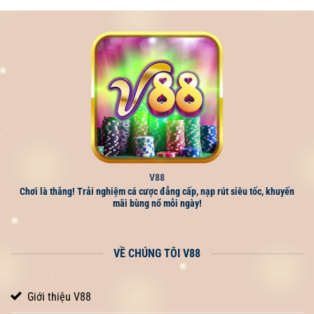
V88
Chơi là thắng!
Trải nghiệm cá cược đẳng cấp, nạp rút siêu tốc, khuyến
mãi bùng nổ mỗi ngày!
VỀ CHÚNG TÔI V88
Giới thiệu V88