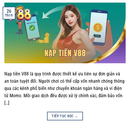
26
Th10
Nạp tiền V88 là quy trình được thiết kế ưu tiên sự đơn giản và
an toàn tuyệt đối. Người chơi có thể cấp vốn nhanh chóng thông
qua các kênh phổ biến như chuyển khoản ngân hàng và ví điện
tử Momo. Mỗi giao dịch đều được xử lý chính xác, đảm bảo vốn
[…]
TIẾP TỤC ĐỌC
→