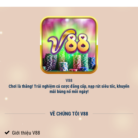
V88
Chơi là thắng!
Trải nghiệm cá cược đẳng cấp, nạp rút siêu tốc, khuyến
mãi bùng nổ mỗi ngày!
VỀ CHÚNG TÔI V88
Giới thiệu V88