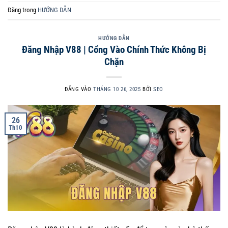
Đăng trong
HƯỚNG DẪN
HƯỚNG DẪN
Đăng Nhập V88 | Cổng Vào Chính Thức Không Bị
Chặn
ĐĂNG VÀO
THÁNG 10 26, 2025
BỞI
SEO
26
Th10