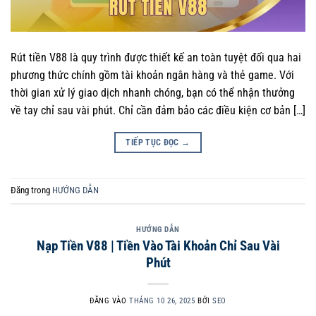
Rút tiền V88 là quy trình được thiết kế an toàn tuyệt đối qua hai
phương thức chính gồm tài khoản ngân hàng và thẻ game. Với
thời gian xử lý giao dịch nhanh chóng, bạn có thể nhận thưởng
về tay chỉ sau vài phút. Chỉ cần đảm bảo các điều kiện cơ bản […]
TIẾP TỤC ĐỌC
→
Đăng trong
HƯỚNG DẪN
HƯỚNG DẪN
Nạp Tiền V88 | Tiền Vào Tài Khoản Chỉ Sau Vài
Phút
ĐĂNG VÀO
THÁNG 10 26, 2025
BỞI
SEO