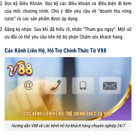
Đọc kỹ Điều Khoản: Đọc kỹ các điều khoản và điều kiện đi kèm
của mỗi chương trình. Chú ý đến yêu cầu về “doanh thu vòng
cược” và các sản phẩm được áp dụng.
Đăng ký nhận: Sau khi đã hiểu rõ, nhấn “Tham gia ngay”. Một số
ưu đãi có thể yêu cầu liên hệ bộ phận Chăm sóc khách hàng.
Các Kênh Liên Hệ, Hỗ Trợ Chính Thức Từ V88
Hướng dẫn V88 về các kênh hỗ trợ khách hàng chuyên nghiệp 24/7