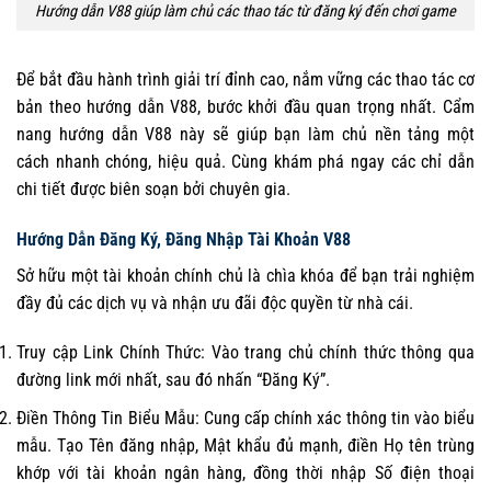
Hướng dẫn V88 giúp làm chủ các thao tác từ đăng ký đến chơi game
Để bắt đầu hành trình giải trí đỉnh cao, nắm vững các thao tác cơ
bản theo hướng dẫn V88, bước khởi đầu quan trọng nhất. Cẩm
nang hướng dẫn V88 này sẽ giúp bạn làm chủ nền tảng một
cách nhanh chóng, hiệu quả. Cùng khám phá ngay các chỉ dẫn
chi tiết được biên soạn bởi chuyên gia.
Hướng Dẫn Đăng Ký, Đăng Nhập Tài Khoản V88
Sở hữu một tài khoản chính chủ là chìa khóa để bạn trải nghiệm
đầy đủ các dịch vụ và nhận ưu đãi độc quyền từ nhà cái.
Truy cập Link Chính Thức: Vào trang chủ chính thức thông qua
đường link mới nhất, sau đó nhấn “Đăng Ký”.
Điền Thông Tin Biểu Mẫu: Cung cấp chính xác thông tin vào biểu
mẫu. Tạo Tên đăng nhập, Mật khẩu đủ mạnh, điền Họ tên trùng
khớp với tài khoản ngân hàng, đồng thời nhập Số điện thoại