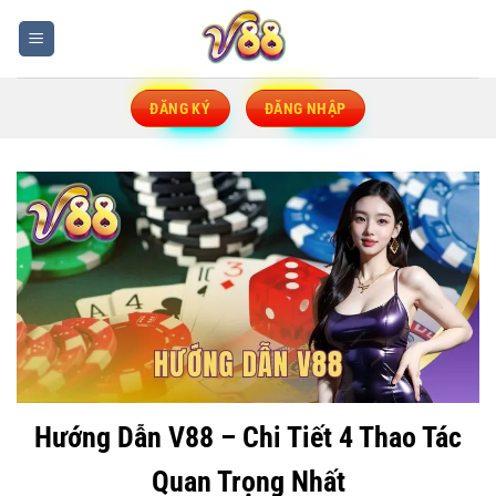
Bỏ
qua
nội
dung
ĐĂNG KÝ
ĐĂNG NHẬP
Hướng Dẫn V88 – Chi Tiết 4 Thao Tác
Quan Trọng Nhất