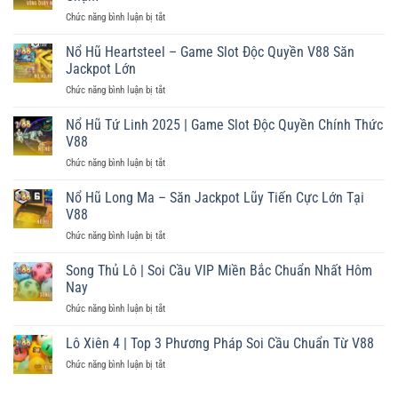
Cá
Đặt
Chức năng bình luận bị tắt
ở
–
2
Vòng
Làm
File
Quay
Nổ Hũ Heartsteel – Game Slot Độc Quyền V88 Săn
Chủ
APK
May
Từng
Jackpot Lớn
Và
Mắn
Viên
PC
Chức năng bình luận bị tắt
ở
V88
Đạn
Tại
Nổ
|
Theo
V88
Hũ
Nổ Hũ Tứ Linh 2025 | Game Slot Độc Quyền Chính Thức
Chơi
Cách
Heartsteel
Đơn
V88
Của
–
Giản
V88
Chức năng bình luận bị tắt
ở
Game
Chỉ
Nổ
Slot
Với
Hũ
Nổ Hũ Long Ma – Săn Jackpot Lũy Tiến Cực Lớn Tại
Độc
1
Tứ
Quyền
V88
Chạm
Linh
V88
Chức năng bình luận bị tắt
ở
2025
Săn
Nổ
|
Jackpot
Hũ
Song Thủ Lô | Soi Cầu VIP Miền Bắc Chuẩn Nhất Hôm
Game
Lớn
Long
Slot
Nay
Ma
Độc
Chức năng bình luận bị tắt
ở
–
Quyền
Song
Săn
Chính
Thủ
Lô Xiên 4 | Top 3 Phương Pháp Soi Cầu Chuẩn Từ V88
Jackpot
Thức
Lô
Lũy
V88
Chức năng bình luận bị tắt
ở
|
Tiến
Lô
Soi
Cực
Xiên