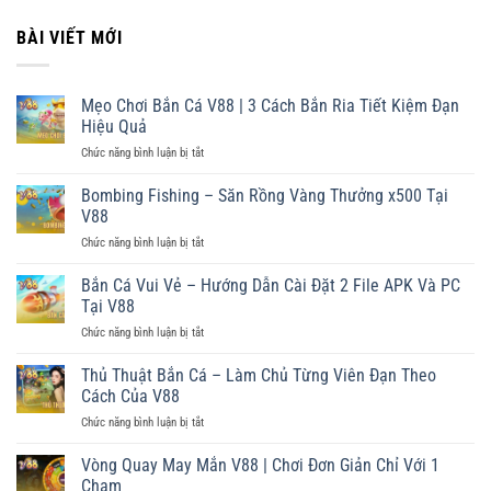
BÀI VIẾT MỚI
Mẹo Chơi Bắn Cá V88 | 3 Cách Bắn Ria Tiết Kiệm Đạn
Hiệu Quả
Chức năng bình luận bị tắt
ở
Mẹo
Chơi
Bombing Fishing – Săn Rồng Vàng Thưởng x500 Tại
Bắn
V88
Cá
Chức năng bình luận bị tắt
ở
V88
Bombing
|
Fishing
Bắn Cá Vui Vẻ – Hướng Dẫn Cài Đặt 2 File APK Và PC
3
–
Cách
Tại V88
Săn
Bắn
Chức năng bình luận bị tắt
ở
Rồng
Ria
Bắn
Vàng
Tiết
Cá
Thủ Thuật Bắn Cá – Làm Chủ Từng Viên Đạn Theo
Thưởng
Kiệm
Vui
x500
Cách Của V88
Đạn
Vẻ
Tại
Hiệu
Chức năng bình luận bị tắt
ở
–
V88
Quả
Thủ
Hướng
Thuật
Vòng Quay May Mắn V88 | Chơi Đơn Giản Chỉ Với 1
Dẫn
Bắn
Cài
Chạm