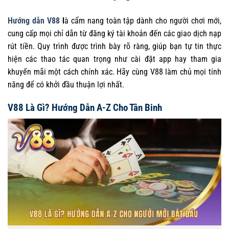
Hướng dẫn V88
l
à cẩm nang toàn tập dành cho người chơi mới,
cung cấp mọi chỉ dẫn từ đăng ký tài khoản đến các giao dịch nạp
rút tiền. Quy trình được trình bày rõ ràng, giúp bạn tự tin thực
hiện các thao tác quan trọng như cài đặt app hay tham gia
khuyến mãi một cách chính xác. Hãy cùng V88 làm chủ mọi tính
năng để có khởi đầu thuận lợi nhất.
V88 Là Gì? Hướng Dẫn A-Z Cho Tân Binh