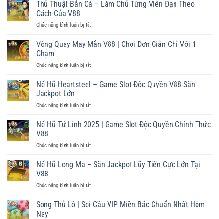
Cá
Thủ Thuật Bắn Cá – Làm Chủ Từng Viên Đạn Theo
Thưởng
Kiệm
Vui
x500
Cách Của V88
Đạn
Vẻ
Tại
Hiệu
Chức năng bình luận bị tắt
ở
–
V88
Quả
Thủ
Hướng
Thuật
Vòng Quay May Mắn V88 | Chơi Đơn Giản Chỉ Với 1
Dẫn
Bắn
Cài
Chạm
Cá
Đặt
Chức năng bình luận bị tắt
ở
–
2
Vòng
Làm
File
Quay
Nổ Hũ Heartsteel – Game Slot Độc Quyền V88 Săn
Chủ
APK
May
Từng
Jackpot Lớn
Và
Mắn
Viên
PC
Chức năng bình luận bị tắt
ở
V88
Đạn
Tại
Nổ
|
Theo
V88
Hũ
Nổ Hũ Tứ Linh 2025 | Game Slot Độc Quyền Chính Thức
Chơi
Cách
Heartsteel
Đơn
V88
Của
–
Giản
V88
Chức năng bình luận bị tắt
ở
Game
Chỉ
Nổ
Slot
Với
Hũ
Nổ Hũ Long Ma – Săn Jackpot Lũy Tiến Cực Lớn Tại
Độc
1
Tứ
Quyền
V88
Chạm
Linh
V88
Chức năng bình luận bị tắt
ở
2025
Săn
Nổ
|
Jackpot
Hũ
Song Thủ Lô | Soi Cầu VIP Miền Bắc Chuẩn Nhất Hôm
Game
Lớn
Long
Slot
Nay
Ma