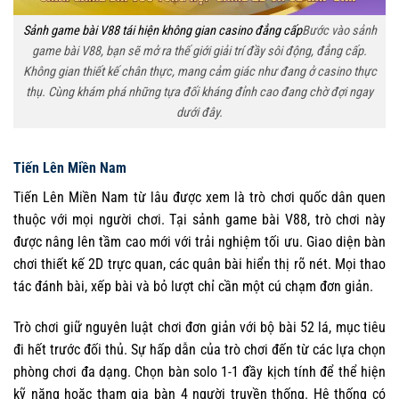
Sảnh game bài V88 tái hiện không gian casino đẳng cấp
Bước vào sảnh
game bài V88, bạn sẽ mở ra thế giới giải trí đầy sôi động, đẳng cấp.
Không gian thiết kế chân thực, mang cảm giác như đang ở casino thực
thụ. Cùng khám phá những tựa đối kháng đỉnh cao đang chờ đợi ngay
dưới đây.
Tiến Lên Miền Nam
Tiến Lên Miền Nam từ lâu được xem là trò chơi quốc dân quen
thuộc với mọi người chơi. Tại sảnh game bài V88, trò chơi này
được nâng lên tầm cao mới với trải nghiệm tối ưu. Giao diện bàn
chơi thiết kế 2D trực quan, các quân bài hiển thị rõ nét. Mọi thao
tác đánh bài, xếp bài và bỏ lượt chỉ cần một cú chạm đơn giản.
Trò chơi giữ nguyên luật chơi đơn giản với bộ bài 52 lá, mục tiêu
đi hết trước đối thủ. Sự hấp dẫn của trò chơi đến từ các lựa chọn
phòng chơi đa dạng. Chọn bàn solo 1-1 đầy kịch tính để thể hiện
kỹ năng hoặc tham gia bàn 4 người truyền thống. Hệ thống có