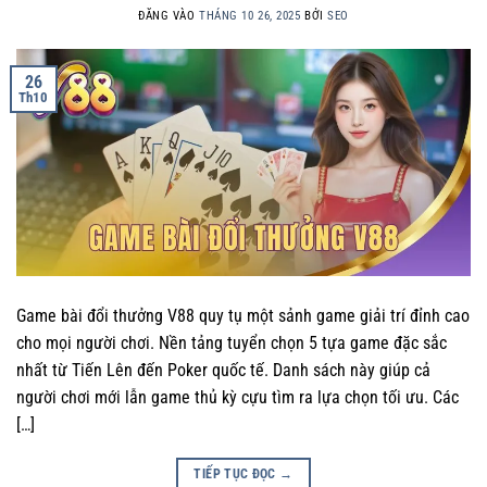
ĐĂNG VÀO
THÁNG 10 26, 2025
BỞI
SEO
26
Th10
Game bài đổi thưởng V88 quy tụ một sảnh game giải trí đỉnh cao
cho mọi người chơi. Nền tảng tuyển chọn 5 tựa game đặc sắc
nhất từ Tiến Lên đến Poker quốc tế. Danh sách này giúp cả
người chơi mới lẫn game thủ kỳ cựu tìm ra lựa chọn tối ưu. Các
[…]
TIẾP TỤC ĐỌC
→