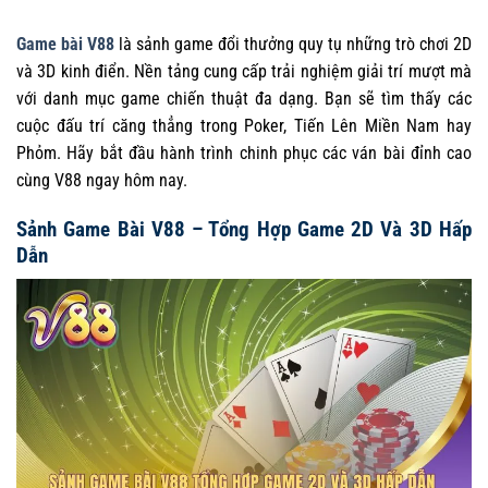
Game bài V88
là sảnh game đổi thưởng quy tụ những trò chơi 2D
và 3D kinh điển. Nền tảng cung cấp trải nghiệm giải trí mượt mà
với danh mục game chiến thuật đa dạng. Bạn sẽ tìm thấy các
cuộc đấu trí căng thẳng trong Poker, Tiến Lên Miền Nam hay
Phỏm. Hãy bắt đầu hành trình chinh phục các ván bài đỉnh cao
cùng V88 ngay hôm nay.
Sảnh Game Bài V88 – Tổng Hợp Game 2D Và 3D Hấp
Dẫn