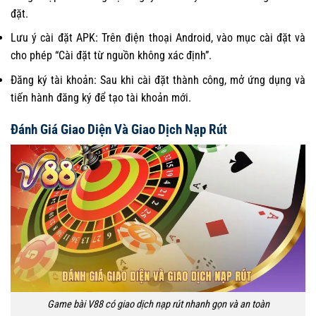
đặt.
Lưu ý cài đặt APK: Trên điện thoại Android, vào mục cài đặt và
cho phép “Cài đặt từ nguồn không xác định”.
Đăng ký tài khoản: Sau khi cài đặt thành công, mở ứng dụng và
tiến hành đăng ký để tạo tài khoản mới.
Đánh Giá Giao Diện Và Giao Dịch Nạp Rút
Game bài V88 có giao dịch nạp rút nhanh gọn và an toàn