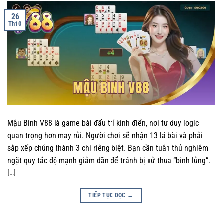
26
Th10
Mậu Binh V88 là game bài đấu trí kinh điển, nơi tư duy logic
quan trọng hơn may rủi. Người chơi sẽ nhận 13 lá bài và phải
sắp xếp chúng thành 3 chi riêng biệt. Bạn cần tuân thủ nghiêm
ngặt quy tắc độ mạnh giảm dần để tránh bị xử thua “binh lủng”.
[…]
TIẾP TỤC ĐỌC
→