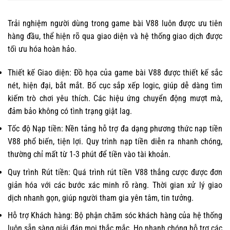
Trải nghiệm người dùng trong game bài V88 luôn được ưu tiên
hàng đầu, thể hiện rõ qua giao diện và hệ thống giao dịch được
tối ưu hóa hoàn hảo.
Thiết kế Giao diện: Đồ họa của game bài V88 được thiết kế sắc
nét, hiện đại, bắt mắt. Bố cục sắp xếp logic, giúp dễ dàng tìm
kiếm trò chơi yêu thích. Các hiệu ứng chuyển động mượt mà,
đảm bảo không có tình trạng giật lag.
Tốc độ Nạp tiền: Nền tảng hỗ trợ đa dạng phương thức nạp tiền
V88 phổ biến, tiện lợi. Quy trình nạp tiền diễn ra nhanh chóng,
thường chỉ mất từ 1-3 phút để tiền vào tài khoản.
Quy trình Rút tiền: Quá trình rút tiền V88 thắng cược được đơn
giản hóa với các bước xác minh rõ ràng. Thời gian xử lý giao
dịch nhanh gọn, giúp người tham gia yên tâm, tin tưởng.
Hỗ trợ Khách hàng: Bộ phận chăm sóc khách hàng của hệ thống
luôn sẵn sàng giải đáp mọi thắc mắc. Họ nhanh chóng hỗ trợ các