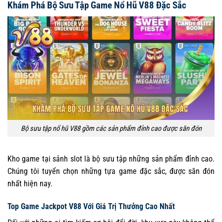
Khám Phá Bộ Sưu Tập Game Nổ Hũ V88 Đặc Sắc
Bộ sưu tập nổ hũ V88 gồm các sản phẩm đỉnh cao được săn đón
Kho game tại sảnh slot là bộ sưu tập những sản phẩm đỉnh cao.
Chúng tôi tuyển chọn những tựa game đặc sắc, được săn đón
nhất hiện nay.
Top Game Jackpot V88 Với Giá Trị Thưởng Cao Nhất