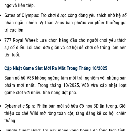
ngờ và liên tiếp.
Gates of Olympus: Trò chơi được cộng đồng yêu thích nhờ hệ số
nhân ngẫu nhiên. Vị thần Zeus ban phước với phần thưởng giá
trị cực lớn.
777 Royal Wheel: Lựa chọn hàng đầu cho người chơi yêu thích
sự cổ điển. Lối chơi đơn giản và cơ hội dễ chơi dễ trúng làm nên
tên tuổi.
Cập Nhật Game Slot Mới Ra Mắt Trong Tháng 10/2025
Sảnh nổ hũ V88 không ngừng làm mới trải nghiệm với những sản
phẩm mới nhất. Trong tháng 10/2025, V88 vừa cập nhật loạt
game slot với nhiều tính năng đột phá.
Cybernetic Spin: Phiên bản mới sở hữu đồ họa 3D ấn tượng. Giới
thiệu cơ chế Wild mở rộng toàn cột, tăng đáng kể cơ hội chiến
thắng.
Jungle Quest Gold: Trò này mang vòng bonus đa tầng kịch tính.