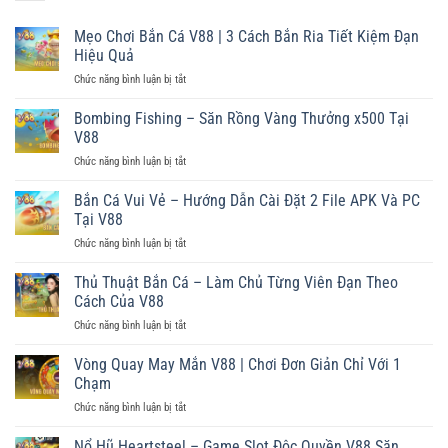
Mẹo Chơi Bắn Cá V88 | 3 Cách Bắn Ria Tiết Kiệm Đạn
Hiệu Quả
Chức năng bình luận bị tắt
ở
Mẹo
Chơi
Bombing Fishing – Săn Rồng Vàng Thưởng x500 Tại
Bắn
V88
Cá
Chức năng bình luận bị tắt
ở
V88
Bombing
|
Fishing
Bắn Cá Vui Vẻ – Hướng Dẫn Cài Đặt 2 File APK Và PC
3
–
Cách
Tại V88
Săn
Bắn
Chức năng bình luận bị tắt
ở
Rồng
Ria
Bắn
Vàng
Tiết
Cá
Thủ Thuật Bắn Cá – Làm Chủ Từng Viên Đạn Theo
Thưởng
Kiệm
Vui
x500
Cách Của V88
Đạn
Vẻ
Tại
Hiệu
Chức năng bình luận bị tắt
ở
–
V88
Quả
Thủ
Hướng
Thuật
Vòng Quay May Mắn V88 | Chơi Đơn Giản Chỉ Với 1
Dẫn
Bắn
Cài
Chạm
Cá
Đặt
Chức năng bình luận bị tắt
ở
–
2
Vòng
Làm
File
Quay
Nổ Hũ Heartsteel – Game Slot Độc Quyền V88 Săn
Chủ
APK