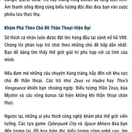
Âm thanh sống động cùng biểu tượng độc đáo đưa bạn vào cuộc
phiêu lưu thực thụ.
Khám Phá Theo Chủ Đề Thần Thoại-Hiện Đại
Sở thích cá nhân luôn được đặt lên hàng đầu tại sảnh nổ hũ V88.
Chúng tôi phân loại trò chơi theo những chủ đề hấp dẫn nhất.
Bạn dễ dàng tìm thấy thế giới giải trí phù hợp với cá tính của
mình.
Nếu đam mê những câu chuyện hùng tráng, hãy đến với khu vực
chủ đề thần thoại. Các trò như
Zeus vs Hades
hay
Thor’s
Vengeance
khiến bạn choáng ngợp. Biểu tượng thần Zeus, búa
Mjolnir và các vòng bonus tái hiện không khí thần thoại chân
thực.
Ngược lại, những ai yêu thích công nghệ khám phá thế giới viễn
tưởng. Các tựa game
Cyberpunk City
và
Space Miners
đưa bạn
đến tương lai. Đồ họa hiện đại, biểu tượng công nghệ cao, âm