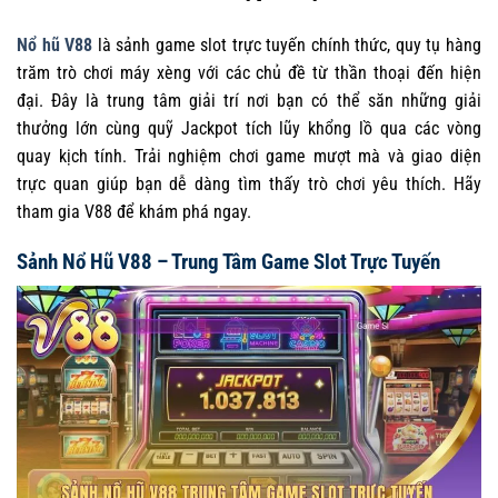
Nổ hũ V88
là sảnh game slot trực tuyến chính thức, quy tụ hàng
trăm trò chơi máy xèng với các chủ đề từ thần thoại đến hiện
đại. Đây là trung tâm giải trí nơi bạn có thể săn những giải
thưởng lớn cùng quỹ Jackpot tích lũy khổng lồ qua các vòng
quay kịch tính. Trải nghiệm chơi game mượt mà và giao diện
trực quan giúp bạn dễ dàng tìm thấy trò chơi yêu thích. Hãy
tham gia V88 để khám phá ngay.
Sảnh Nổ Hũ V88 – Trung Tâm Game Slot Trực Tuyến