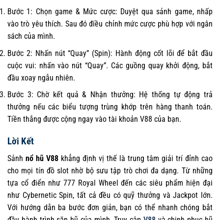
Bước 1: Chọn game & Mức cược: Duyệt qua sảnh game, nhấp
vào trò yêu thích. Sau đó điều chỉnh mức cược phù hợp với ngân
sách của mình.
Bước 2: Nhấn nút “Quay” (Spin): Hành động cốt lõi để bắt đầu
cuộc vui: nhấn vào nút “Quay”. Các guồng quay khởi động, bắt
đầu xoay ngẫu nhiên.
Bước 3: Chờ kết quả & Nhận thưởng: Hệ thống tự động trả
thưởng nếu các biểu tượng trùng khớp trên hàng thanh toán.
Tiền thắng được cộng ngay vào tài khoản V88 của bạn.
Lời Kết
Sảnh
nổ hũ V88
khẳng định vị thế là trung tâm giải trí đỉnh cao
cho mọi tín đồ slot nhờ bộ sưu tập trò chơi đa dạng. Từ những
tựa cổ điển như 777 Royal Wheel đến các siêu phẩm hiện đại
như Cybernetic Spin, tất cả đều có quỹ thưởng và Jackpot lớn.
Với hướng dẫn ba bước đơn giản, bạn có thể nhanh chóng bắt
đầu hành trình săn hũ của mình. Truy cập
V88
và chinh phục hũ