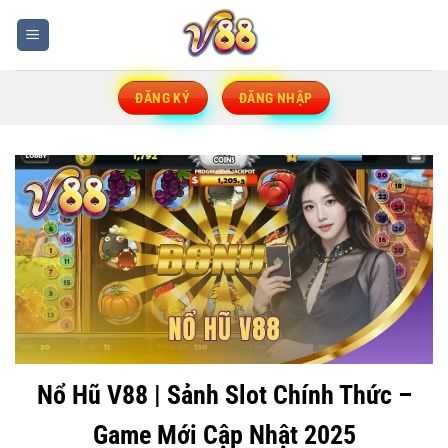
Bỏ
qua
nội
dung
ĐĂNG KÝ
ĐĂNG NHẬP
Nổ Hũ V88 | Sảnh Slot Chính Thức –
Game Mới Cập Nhật 2025