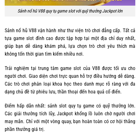
Sảnh nổ hũ V88 quy tụ game slot với quỹ thưởng Jackpot lớn
Sảnh nổ hũ V88 vận hành như thư viện trò chơi đẳng cấp. Tất cả
tựa game slot đỉnh cao được tập hợp tại một địa chỉ duy nhất,
giúp bạn dễ dàng khám phá, lựa chọn trò chơi yêu thích mà
không tốn thời gian tìm kiếm nhiều nơi.
Trải nghiệm tại trung tâm game slot của V88 được tối ưu cho
người chơi. Giao diện chơi trực quan hỗ trợ điều hướng dễ dàng.
Các trò chơi phân loại khoa học theo danh mục rõ ràng với đa
dạng chủ đề từ phiêu lưu, thần thoại đến hoa quả cổ điển.
Điểm hấp dẫn nhất: sảnh slot quy tụ game có quỹ thưởng lớn.
Các giải thưởng tích lũy, Jackpot khổng lồ luôn chờ người chơi
may mắn. Chỉ với một vòng quay, bạn hoàn toàn có cơ hội thắng
phần thưởng giá trị.