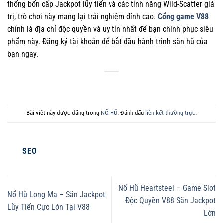
thống bốn cấp Jackpot lũy tiến và các tính năng Wild-Scatter giá
trị, trò chơi này mang lại trải nghiệm đỉnh cao.
Cổng game V88
chính là địa chỉ độc quyền và uy tín nhất để bạn chinh phục siêu
phẩm này. Đăng ký tài khoản để bắt đầu hành trình săn hũ của
bạn ngay.
Bài viết này được đăng trong
NỔ HŨ
. Đánh dấu
liên kết thường trực
.
SEO
Nổ Hũ Heartsteel – Game Slot
Nổ Hũ Long Ma – Săn Jackpot
Độc Quyền V88 Săn Jackpot
Lũy Tiến Cực Lớn Tại V88
Lớn