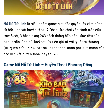
Nổ Hũ Tứ Linh
là siêu phẩm game slot độc quyền lấy cảm hứng
từ bốn linh vật huyền thoại Á Đông. Trò chơi vận hành trên cấu
trúc 5 cột, 3 hàng cùng 243 cách thắng hấp dẫn. Mục tiêu của
bạn là săn lùng hũ Jackpot lũy tiến giá trị với tỷ lệ trả thưởng
(RTP) lên đến 96.5%. Bắt đầu hành trình khám phá sức mạnh của
các linh vật huyền thoại này tại V88.
Game Nổ Hũ Tứ Linh – Huyền Thoại Phương Đông