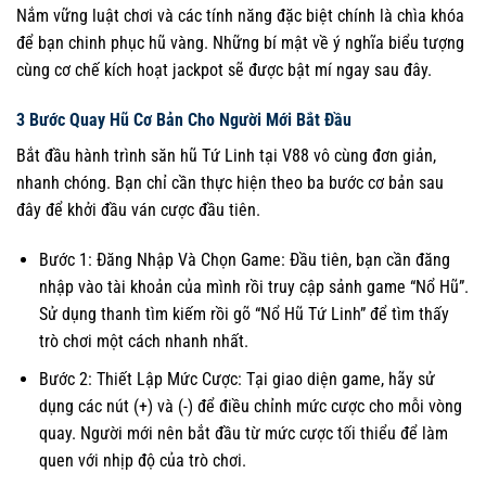
Nắm vững luật chơi và các tính năng đặc biệt chính là chìa khóa
để bạn chinh phục hũ vàng. Những bí mật về ý nghĩa biểu tượng
cùng cơ chế kích hoạt jackpot sẽ được bật mí ngay sau đây.
3 Bước Quay Hũ Cơ Bản Cho Người Mới Bắt Đầu
Bắt đầu hành trình săn hũ Tứ Linh tại V88 vô cùng đơn giản,
nhanh chóng. Bạn chỉ cần thực hiện theo ba bước cơ bản sau
đây để khởi đầu ván cược đầu tiên.
Bước 1: Đăng Nhập Và Chọn Game: Đầu tiên, bạn cần đăng
nhập vào tài khoản của mình rồi truy cập sảnh game “Nổ Hũ”.
Sử dụng thanh tìm kiếm rồi gõ “Nổ Hũ Tứ Linh” để tìm thấy
trò chơi một cách nhanh nhất.
Bước 2: Thiết Lập Mức Cược: Tại giao diện game, hãy sử
dụng các nút (+) và (-) để điều chỉnh mức cược cho mỗi vòng
quay. Người mới nên bắt đầu từ mức cược tối thiểu để làm
quen với nhịp độ của trò chơi.