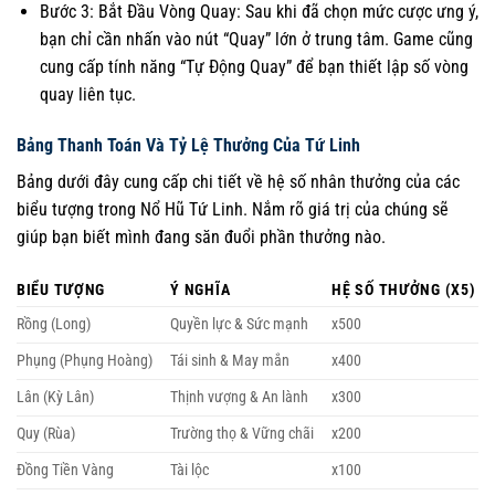
Bước 3: Bắt Đầu Vòng Quay: Sau khi đã chọn mức cược ưng ý,
bạn chỉ cần nhấn vào nút “Quay” lớn ở trung tâm. Game cũng
cung cấp tính năng “Tự Động Quay” để bạn thiết lập số vòng
quay liên tục.
Bảng Thanh Toán Và Tỷ Lệ Thưởng Của Tứ Linh
Bảng dưới đây cung cấp chi tiết về hệ số nhân thưởng của các
biểu tượng trong Nổ Hũ Tứ Linh. Nắm rõ giá trị của chúng sẽ
giúp bạn biết mình đang săn đuổi phần thưởng nào.
BIỂU TƯỢNG
Ý NGHĨA
HỆ SỐ THƯỞNG (X5)
Rồng (Long)
Quyền lực & Sức mạnh
x500
Phụng (Phụng Hoàng)
Tái sinh & May mắn
x400
Lân (Kỳ Lân)
Thịnh vượng & An lành
x300
Quy (Rùa)
Trường thọ & Vững chãi
x200
Đồng Tiền Vàng
Tài lộc
x100