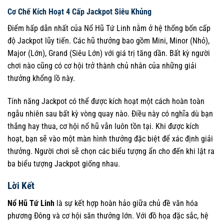
Cơ Chế Kích Hoạt 4 Cấp Jackpot Siêu Khủng
Điểm hấp dẫn nhất của Nổ Hũ Tứ Linh nằm ở hệ thống bốn cấp
độ Jackpot lũy tiến. Các hũ thưởng bao gồm Mini, Minor (Nhỏ),
Major (Lớn), Grand (Siêu Lớn) với giá trị tăng dần. Bất kỳ người
chơi nào cũng có cơ hội trở thành chủ nhân của những giải
thưởng khổng lồ này.
Tính năng Jackpot có thể được kích hoạt một cách hoàn toàn
ngẫu nhiên sau bất kỳ vòng quay nào. Điều này có nghĩa dù bạn
thắng hay thua, cơ hội nổ hũ vẫn luôn tồn tại. Khi được kích
hoạt, bạn sẽ vào một màn hình thưởng đặc biệt để xác định giải
thưởng. Người chơi sẽ chọn các biểu tượng ẩn cho đến khi lật ra
ba biểu tượng Jackpot giống nhau.
Lời Kết
Nổ Hũ Tứ Linh
là sự kết hợp hoàn hảo giữa chủ đề văn hóa
phương Đông và cơ hội săn thưởng lớn. Với đồ họa đặc sắc, hệ