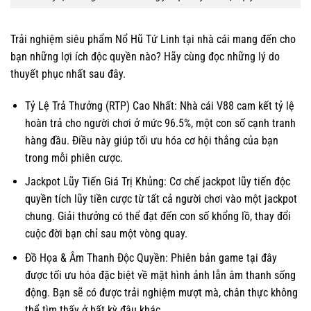
Trải nghiệm siêu phẩm Nổ Hũ Tứ Linh tại nhà cái mang đến cho
bạn những lợi ích độc quyền nào? Hãy cùng đọc những lý do
thuyết phục nhất sau đây.
Tỷ Lệ Trả Thưởng (RTP) Cao Nhất: Nhà cái V88 cam kết tỷ lệ
hoàn trả cho người chơi ở mức 96.5%, một con số cạnh tranh
hàng đầu. Điều này giúp tối ưu hóa cơ hội thắng của bạn
trong mỗi phiên cược.
Jackpot Lũy Tiến Giá Trị Khủng: Cơ chế jackpot lũy tiến độc
quyền tích lũy tiền cược từ tất cả người chơi vào một jackpot
chung. Giải thưởng có thể đạt đến con số khổng lồ, thay đổi
cuộc đời bạn chỉ sau một vòng quay.
Đồ Họa & Âm Thanh Độc Quyền: Phiên bản game tại đây
được tối ưu hóa đặc biệt về mặt hình ảnh lẫn âm thanh sống
động. Bạn sẽ có được trải nghiệm mượt mà, chân thực không
thể tìm thấy ở bất kỳ đâu khác.