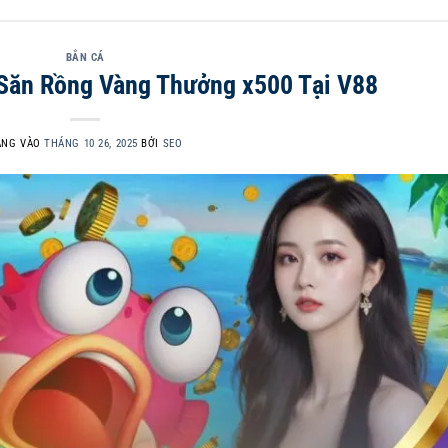
BẮN CÁ
Săn Rồng Vàng Thưởng x500 Tại V88
ĂNG VÀO
THÁNG 10 26, 2025
BỞI
SEO