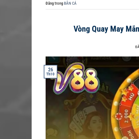
Đăng trong
BẮN CÁ
Vòng Quay May Mắn 
Đ
26
Th10