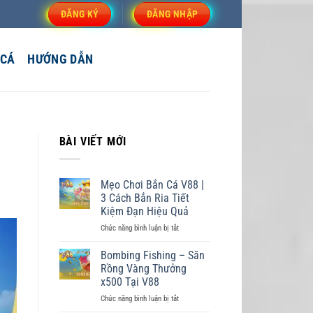
ĐĂNG KÝ
ĐĂNG NHẬP
 CÁ
HƯỚNG DẪN
BÀI VIẾT MỚI
Mẹo Chơi Bắn Cá V88 |
3 Cách Bắn Ria Tiết
Kiệm Đạn Hiệu Quả
Chức năng bình luận bị tắt
ở
Mẹo
Chơi
Bombing Fishing – Săn
Bắn
Rồng Vàng Thưởng
Cá
x500 Tại V88
V88
Chức năng bình luận bị tắt
ở
|
Bombing
3