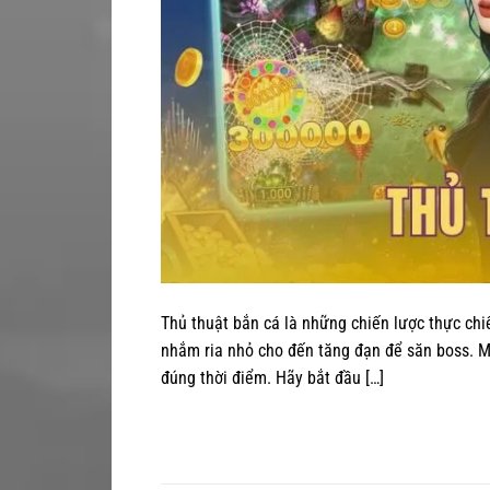
Thủ thuật bắn cá là những chiến lược thực ch
nhắm ria nhỏ cho đến tăng đạn để săn boss. M
đúng thời điểm. Hãy bắt đầu […]