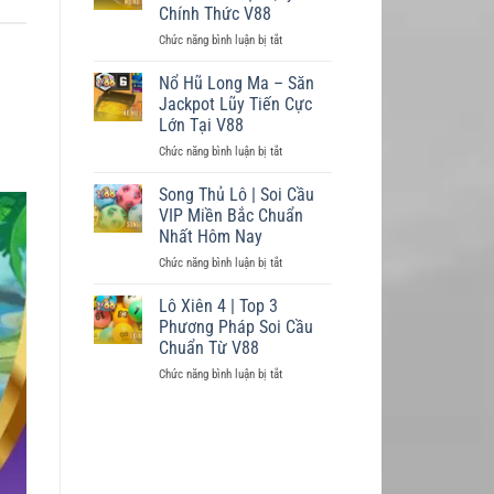
–
Chỉ
Chính Thức V88
Game
Với
Chức năng bình luận bị tắt
ở
Slot
1
Nổ
Độc
Chạm
Hũ
Quyền
Nổ Hũ Long Ma – Săn
Tứ
V88
Jackpot Lũy Tiến Cực
Linh
Săn
Lớn Tại V88
2025
Jackpot
Chức năng bình luận bị tắt
ở
|
Lớn
Nổ
Game
Hũ
Slot
Song Thủ Lô | Soi Cầu
Long
Độc
VIP Miền Bắc Chuẩn
Ma
Quyền
Nhất Hôm Nay
–
Chính
Chức năng bình luận bị tắt
ở
Săn
Thức
Song
Jackpot
V88
Thủ
Lũy
Lô Xiên 4 | Top 3
Lô
Tiến
Phương Pháp Soi Cầu
|
Cực
Chuẩn Từ V88
Soi
Lớn
Chức năng bình luận bị tắt
ở
Cầu
Tại
Lô
VIP
V88
Xiên
Miền
4
Bắc
|
Chuẩn
Top
Nhất
3
Hôm