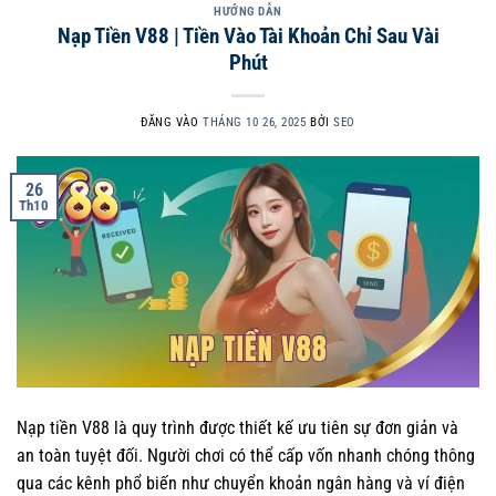
HƯỚNG DẪN
Nạp Tiền V88 | Tiền Vào Tài Khoản Chỉ Sau Vài
Phút
ĐĂNG VÀO
THÁNG 10 26, 2025
BỞI
SEO
26
Th10
Nạp tiền V88 là quy trình được thiết kế ưu tiên sự đơn giản và
an toàn tuyệt đối. Người chơi có thể cấp vốn nhanh chóng thông
qua các kênh phổ biến như chuyển khoản ngân hàng và ví điện