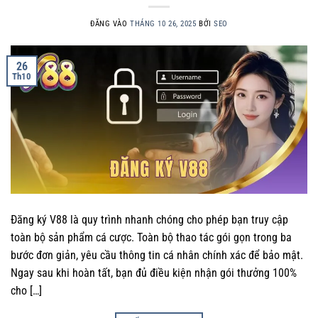
ĐĂNG VÀO
THÁNG 10 26, 2025
BỞI
SEO
26
Th10
Đăng ký V88 là quy trình nhanh chóng cho phép bạn truy cập
toàn bộ sản phẩm cá cược. Toàn bộ thao tác gói gọn trong ba
bước đơn giản, yêu cầu thông tin cá nhân chính xác để bảo mật.
Ngay sau khi hoàn tất, bạn đủ điều kiện nhận gói thưởng 100%
cho […]