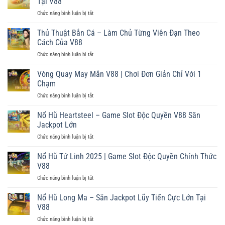
Tại V88
Săn
Bắn
Chức năng bình luận bị tắt
ở
Rồng
Ria
Bắn
Vàng
Tiết
Cá
Thủ Thuật Bắn Cá – Làm Chủ Từng Viên Đạn Theo
Thưởng
Kiệm
Vui
x500
Cách Của V88
Đạn
Vẻ
Tại
Hiệu
Chức năng bình luận bị tắt
ở
–
V88
Quả
Thủ
Hướng
Thuật
Vòng Quay May Mắn V88 | Chơi Đơn Giản Chỉ Với 1
Dẫn
Bắn
Cài
Chạm
Cá
Đặt
Chức năng bình luận bị tắt
ở
–
2
Vòng
Làm
File
Quay
Nổ Hũ Heartsteel – Game Slot Độc Quyền V88 Săn
Chủ
APK
May
Từng
Jackpot Lớn
Và
Mắn
Viên
PC
Chức năng bình luận bị tắt
ở
V88
Đạn
Tại
Nổ
|
Theo
V88
Hũ
Nổ Hũ Tứ Linh 2025 | Game Slot Độc Quyền Chính Thức
Chơi
Cách
Heartsteel
Đơn
V88
Của
–
Giản
V88
Chức năng bình luận bị tắt
ở
Game
Chỉ
Nổ
Slot
Với
Hũ
Nổ Hũ Long Ma – Săn Jackpot Lũy Tiến Cực Lớn Tại
Độc
1
Tứ
Quyền
V88
Chạm
Linh
V88
Chức năng bình luận bị tắt
ở
2025
Săn