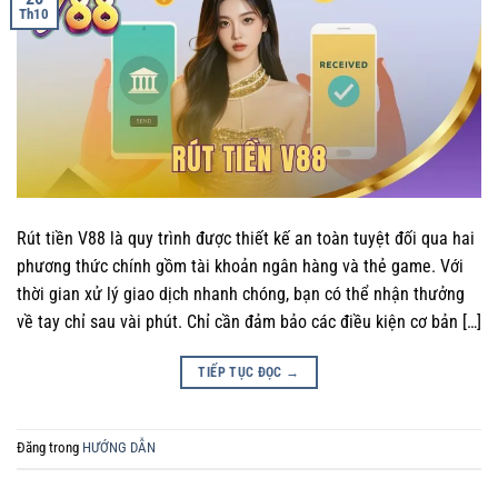
Th10
Rút tiền V88 là quy trình được thiết kế an toàn tuyệt đối qua hai
phương thức chính gồm tài khoản ngân hàng và thẻ game. Với
thời gian xử lý giao dịch nhanh chóng, bạn có thể nhận thưởng
về tay chỉ sau vài phút. Chỉ cần đảm bảo các điều kiện cơ bản […]
TIẾP TỤC ĐỌC
→
Đăng trong
HƯỚNG DẪN