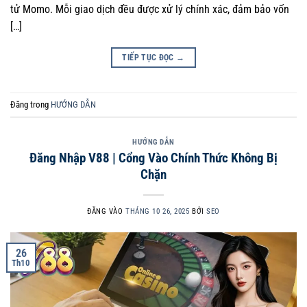
tử Momo. Mỗi giao dịch đều được xử lý chính xác, đảm bảo vốn
[…]
TIẾP TỤC ĐỌC
→
Đăng trong
HƯỚNG DẪN
HƯỚNG DẪN
Đăng Nhập V88 | Cổng Vào Chính Thức Không Bị
Chặn
ĐĂNG VÀO
THÁNG 10 26, 2025
BỞI
SEO
26
Th10