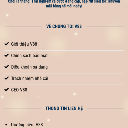
Chơi là thắng!
Trải nghiệm cá cược đẳng cấp, nạp rút siêu tốc, khuyến
mãi bùng nổ mỗi ngày!
VỀ CHÚNG TÔI V88
Giới thiệu V88
Chính sách bảo mật
Điều khoản sử dụng
Trách nhiệm nhà cái
CEO V88
THÔNG TIN LIÊN HỆ
Thương hiệu: V88