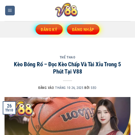
Bỏ
qua
nội
dung
ĐĂNG KÝ
ĐĂNG NHẬP
THỂ THAO
Kèo Bóng Rổ – Đọc Kèo Chấp Và Tài Xỉu Trong 5
Phút Tại V88
ĐĂNG VÀO
THÁNG 10 26, 2025
BỞI
SEO
26
Th10