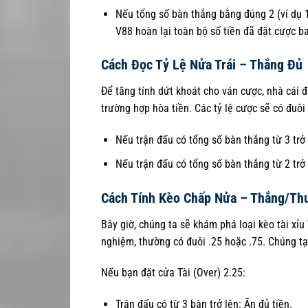
Nếu tổng số bàn thắng bằng đúng 2 (ví dụ 1
V88 hoàn lại toàn bộ số tiền đã đặt cược b
Cách Đọc Tỷ Lệ Nửa Trái – Thắng Đủ
Để tăng tính dứt khoát cho ván cược, nhà cái đ
trường hợp hòa tiền. Các tỷ lệ cược sẽ có đuôi
Nếu trận đấu có tổng số bàn thắng từ 3 trở 
Nếu trận đấu có tổng số bàn thắng từ 2 trở
Cách Tính Kèo Chấp Nửa – Thắng/Th
Bây giờ, chúng ta sẽ khám phá loại kèo tài xỉu 
nghiệm, thường có đuôi
.25
hoặc
.75
. Chúng tạ
Nếu bạn đặt cửa Tài (Over) 2.25:
Trận đấu có từ 3 bàn trở lên: Ăn đủ tiền.