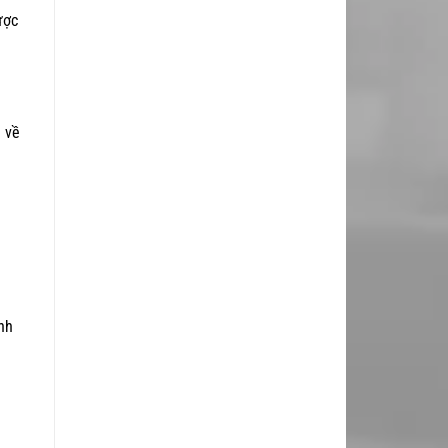
ược
n về
inh