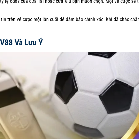
 tỷ lệ odds của cửa Tài hoặc cửa Xỉu bạn muốn chọn. Một vé cược sẽ 
 tin trên vé cược một lần cuối để đảm bảo chính xác. Khi đã chắc chắn
 V88 Và Lưu Ý