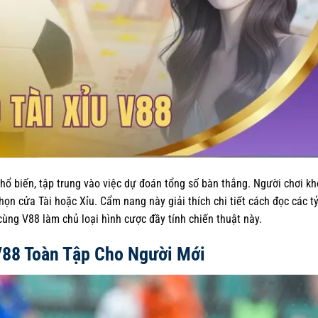
hổ biến, tập trung vào việc dự đoán tổng số bàn thắng. Người chơi k
ọn cửa Tài hoặc Xỉu. Cẩm nang này giải thích chi tiết cách đọc các tỷ
cùng V88 làm chủ loại hình cược đầy tính chiến thuật này.
V88 Toàn Tập Cho Người Mới