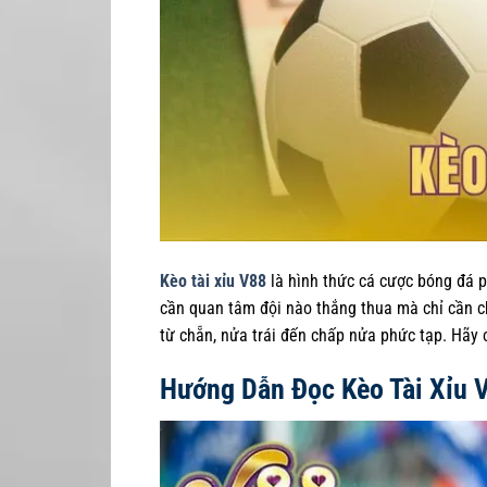
Kèo tài xỉu V88
là hình thức cá cược bóng đá p
cần quan tâm đội nào thắng thua mà chỉ cần ch
từ chẵn, nửa trái đến chấp nửa phức tạp. Hãy 
Hướng Dẫn Đọc Kèo Tài Xỉu 