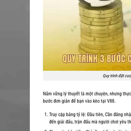
Quy trình đặt cư
Nắm vững lý thuyết là một chuyện, nhưng thực
bước đơn giản để bạn vào kèo tại V88.
Truy cập bảng tỷ lệ: Đầu tiên, Cần đăng nhậ
đến giải đấu, trận đấu mà người chơi yêu th