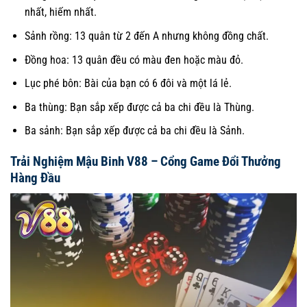
nhất, hiếm nhất.
Sảnh rồng: 13 quân từ 2 đến A nhưng không đồng chất.
Đồng hoa: 13 quân đều có màu đen hoặc màu đỏ.
Lục phé bôn: Bài của bạn có 6 đôi và một lá lẻ.
Ba thùng: Bạn sắp xếp được cả ba chi đều là Thùng.
Ba sảnh: Bạn sắp xếp được cả ba chi đều là Sảnh.
Trải Nghiệm Mậu Binh V88 – Cổng Game Đổi Thưởng
Hàng Đầu