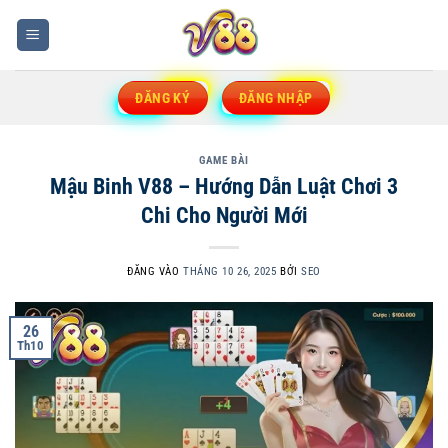
Bỏ
qua
nội
dung
ĐĂNG KÝ
ĐĂNG NHẬP
GAME BÀI
Mậu Binh V88 – Hướng Dẫn Luật Chơi 3
Chi Cho Người Mới
ĐĂNG VÀO
THÁNG 10 26, 2025
BỞI
SEO
26
Th10