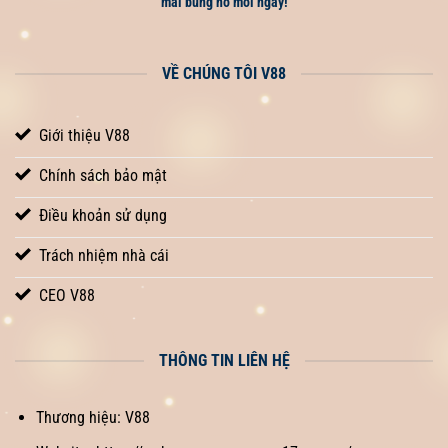
mãi bùng nổ mỗi ngày!
VỀ CHÚNG TÔI V88
Giới thiệu V88
Chính sách bảo mật
Điều khoản sử dụng
Trách nhiệm nhà cái
CEO V88
THÔNG TIN LIÊN HỆ
Thương hiệu: V88