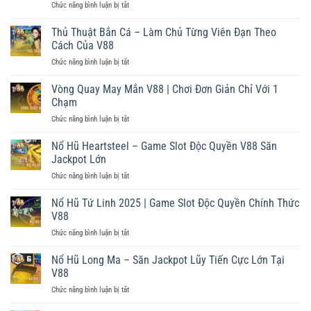
Chức năng bình luận bị tắt
ở
Rồng
Ria
Bắn
Vàng
Tiết
Cá
Thủ Thuật Bắn Cá – Làm Chủ Từng Viên Đạn Theo
Thưởng
Kiệm
Vui
x500
Cách Của V88
Đạn
Vẻ
Tại
Hiệu
Chức năng bình luận bị tắt
ở
–
V88
Quả
Thủ
Hướng
Thuật
Vòng Quay May Mắn V88 | Chơi Đơn Giản Chỉ Với 1
Dẫn
Bắn
Cài
Chạm
Cá
Đặt
Chức năng bình luận bị tắt
ở
–
2
Vòng
Làm
File
Quay
Nổ Hũ Heartsteel – Game Slot Độc Quyền V88 Săn
Chủ
APK
May
Từng
Jackpot Lớn
Và
Mắn
Viên
PC
Chức năng bình luận bị tắt
ở
V88
Đạn
Tại
Nổ
|
Theo
V88
Hũ
Nổ Hũ Tứ Linh 2025 | Game Slot Độc Quyền Chính Thức
Chơi
Cách
Heartsteel
Đơn
V88
Của
–
Giản
V88
Chức năng bình luận bị tắt
ở
Game
Chỉ
Nổ
Slot
Với
Hũ
Nổ Hũ Long Ma – Săn Jackpot Lũy Tiến Cực Lớn Tại
Độc
1
Tứ
Quyền
V88
Chạm
Linh
V88
Chức năng bình luận bị tắt
ở
2025
Săn
Nổ
|
Jackpot