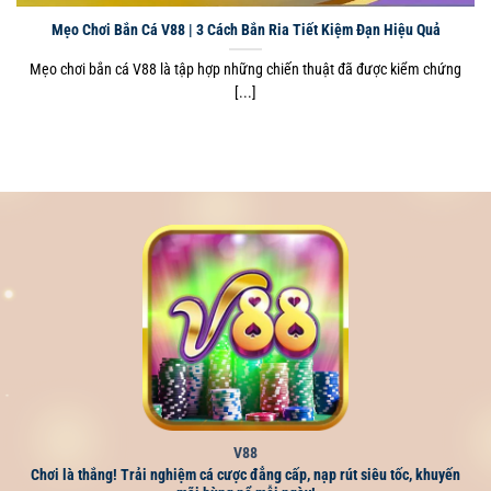
Mẹo Chơi Bắn Cá V88 | 3 Cách Bắn Ria Tiết Kiệm Đạn Hiệu Quả
Mẹo chơi bắn cá V88 là tập hợp những chiến thuật đã được kiểm chứng
[...]
V88
Chơi là thắng!
Trải nghiệm cá cược đẳng cấp, nạp rút siêu tốc, khuyến