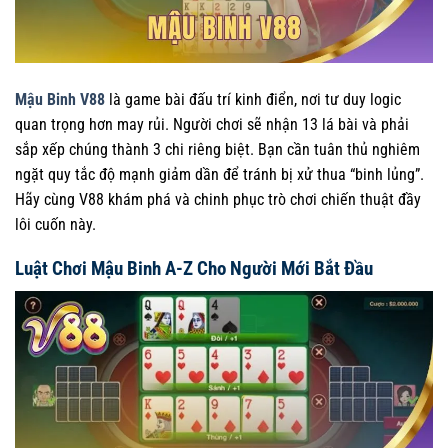
Mậu Binh V88
là game bài đấu trí kinh điển, nơi tư duy logic
quan trọng hơn may rủi. Người chơi sẽ nhận 13 lá bài và phải
sắp xếp chúng thành 3 chi riêng biệt. Bạn cần tuân thủ nghiêm
ngặt quy tắc độ mạnh giảm dần để tránh bị xử thua “binh lủng”.
Hãy cùng V88 khám phá và chinh phục trò chơi chiến thuật đầy
lôi cuốn này.
Luật Chơi Mậu Binh A-Z Cho Người Mới Bắt Đầu