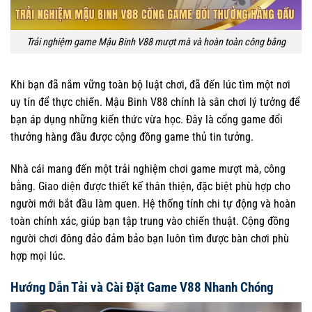
Trải nghiệm game Mậu Binh V88 mượt mà và hoàn toàn công bằng
Khi bạn đã nắm vững toàn bộ luật chơi, đã đến lúc tìm một nơi
uy tín để thực chiến. Mậu Binh V88 chính là sân chơi lý tưởng để
bạn áp dụng những kiến thức vừa học. Đây là cổng game đổi
thưởng hàng đầu được cộng đồng game thủ tin tưởng.
Nhà cái mang đến một trải nghiệm chơi game mượt mà, công
bằng. Giao diện được thiết kế thân thiện, đặc biệt phù hợp cho
người mới bắt đầu làm quen. Hệ thống tính chi tự động và hoàn
toàn chính xác, giúp bạn tập trung vào chiến thuật. Cộng đồng
người chơi đông đảo đảm bảo bạn luôn tìm được bàn chơi phù
hợp mọi lúc.
Hướng Dẫn Tải và Cài Đặt Game V88 Nhanh Chóng