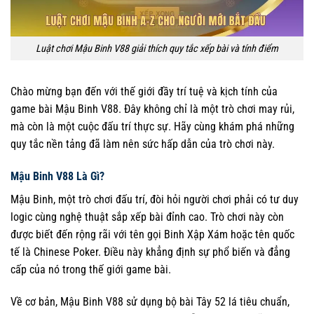
Luật chơi Mậu Binh V88 giải thích quy tắc xếp bài và tính điểm
Chào mừng bạn đến với thế giới đầy trí tuệ và kịch tính của
game bài Mậu Binh V88. Đây không chỉ là một trò chơi may rủi,
mà còn là một cuộc đấu trí thực sự. Hãy cùng khám phá những
quy tắc nền tảng đã làm nên sức hấp dẫn của trò chơi này.
Mậu Binh V88 Là Gì?
Mậu Binh, một trò chơi đấu trí, đòi hỏi người chơi phải có tư duy
logic cùng nghệ thuật sắp xếp bài đỉnh cao. Trò chơi này còn
được biết đến rộng rãi với tên gọi Binh Xập Xám hoặc tên quốc
tế là Chinese Poker. Điều này khẳng định sự phổ biến và đẳng
cấp của nó trong thế giới game bài.
Về cơ bản, Mậu Binh V88 sử dụng bộ bài Tây 52 lá tiêu chuẩn,